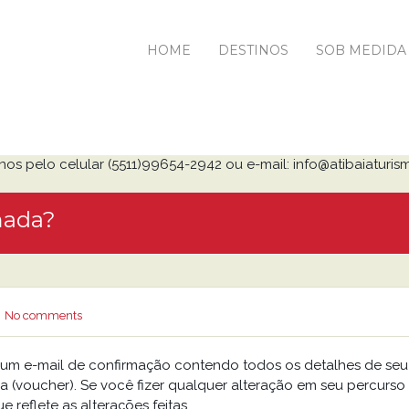
HOME
DESTINOS
SOB MEDIDA
nos pelo celular (5511)99654-2942 ou e-mail: info@atibaiaturis
mada?
No comments
 um e-mail de confirmação contendo todos os detalhes de seu
voucher). Se você fizer qualquer alteração em seu percurso
 reflete as alterações feitas.