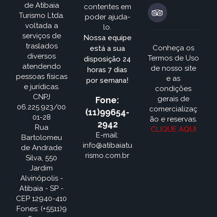
de Atibaia
contentes em
Turismo Ltda.
poder ajuda-
voltada a
lo.
serviços de
Nossa equipe
traslados
Conheça os
está a sua
diversos
Termos de Uso
disposição 24
atendendo
de nosso site
horas 7 dias
pessoas físicas
e as
por semana!
e jurídicas.
condições
CNPJ
gerais de
Fone:
06.225.923/00
comercializaç
(11)99654-
01-28
ão e reservas.
2942
Rua
CLIQUE AQUI
E-mail:
Bartolomeu
info@atibaiatu
de Andrade
rismo.com.br
Silva, 550
Jardim
Alvinópolis -
Atibaia - SP -
CEP 12940-410
Fones: (+5511)9