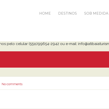
HOME
DESTINOS
SOB MEDIDA
nos pelo celular (5511)99654-2942 ou e-mail: info@atibaiaturis
No comments